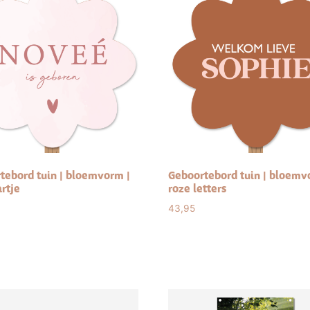
tebord tuin | bloemvorm |
Geboortebord tuin | bloemv
rtje
roze letters
43,95
ct options
Select options