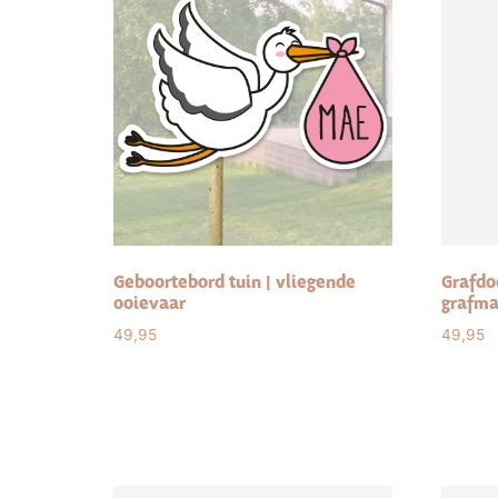
Geboortebord tuin | vliegende
Grafdoe
ooievaar
grafmar
49,95
49,95
Select options
Sele