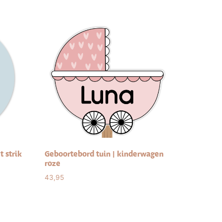
t strik
Geboortebord tuin | kinderwagen
roze
43,95
Select options