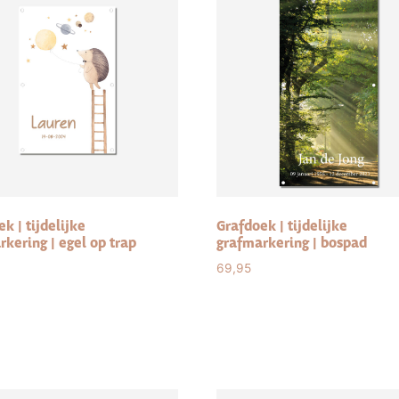
k | tijdelijke
Grafdoek | tijdelijke
kering | egel op trap
grafmarkering | bospad
69,95
ct options
Select options