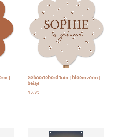
orm |
Geboortebord tuin | bloemvorm |
beige
43,95
Select options