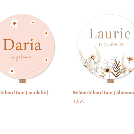
tebord tuin | madelief
Geboortebord tuin | bloeme
43,95
ct options
Select options