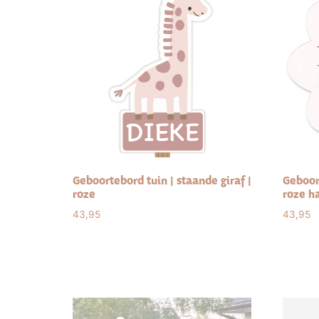
Geboortebord tuin | staande giraf |
Geboor
roze
roze ha
43,95
43,95
Select options
Sele