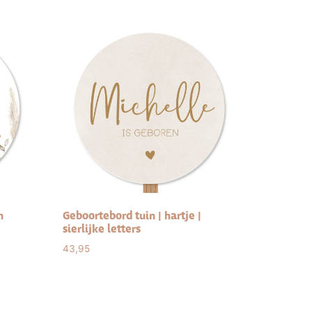
n
Geboortebord tuin | hartje |
sierlijke letters
43,95
Select options