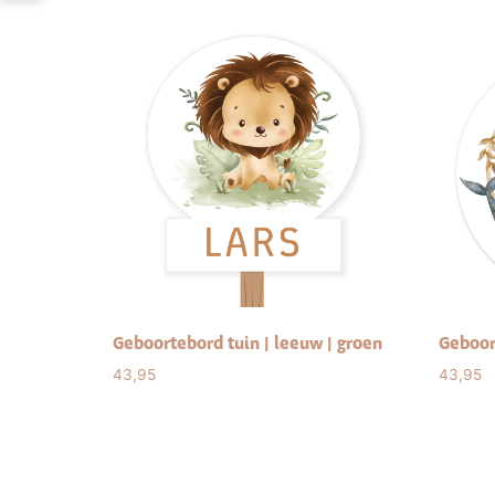
Geboortebord tuin | leeuw | groen
Geboort
43,95
43,95
Select options
Sele