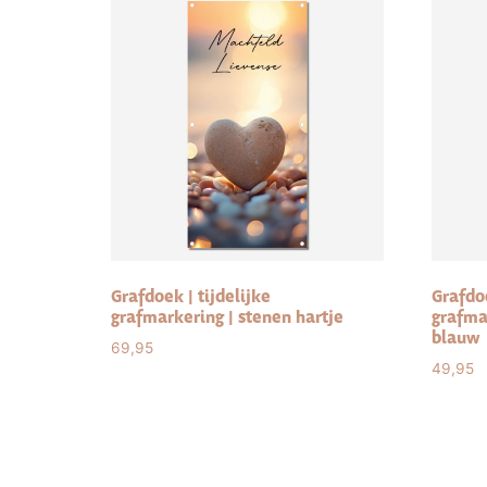
Grafdoek | tijdelijke
Grafdoe
grafmarkering | stenen hartje
grafma
blauw
69,95
49,95
Select options
Sele