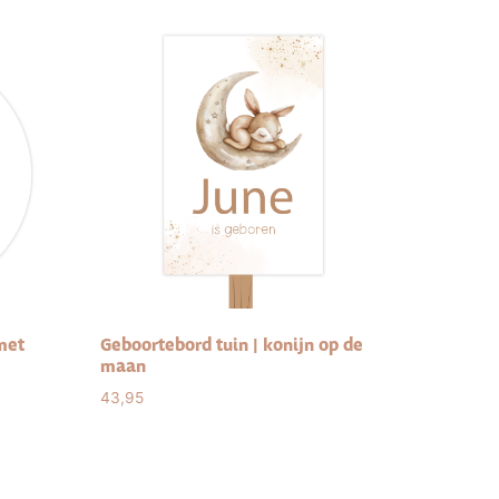
met
Geboortebord tuin | konijn op de
maan
43,95
Select options