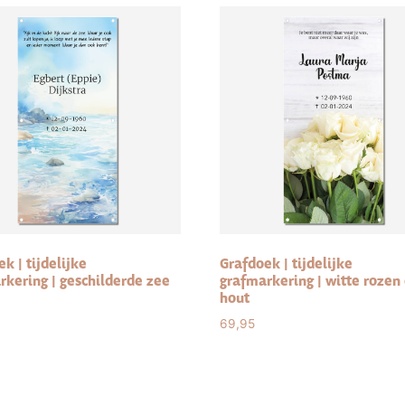
k | tijdelijke
Grafdoek | tijdelijke
rkering | geschilderde zee
grafmarkering | witte rozen
hout
69,95
ct options
Select options