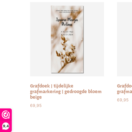
Grafdoek | tijdelijke
Grafdoe
grafmarkering | gedroogde bloem
grafma
beige
69,95
69,95
Sele
Select options
9,4