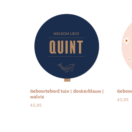
Geboortebord tuin | donkerblauw |
Geboor
walvis
43,95
43,95
Sele
Select options