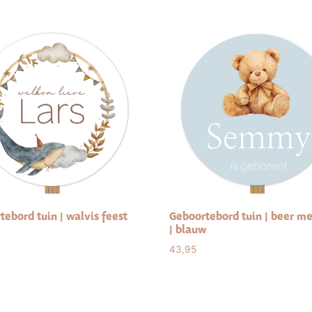
ebord tuin | walvis feest
Geboortebord tuin | beer me
| blauw
43,95
ct options
Select options