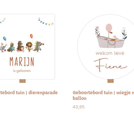
tebord tuin | dierenparade
Geboortebord tuin | wiegje 
ballon
43,95
ct options
Select options