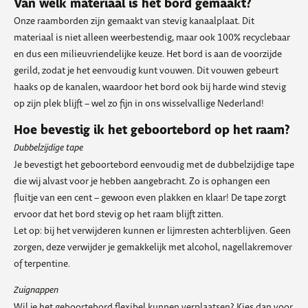
Van welk materiaal is het bord gemaakt?
Onze raamborden zijn gemaakt van stevig kanaalplaat. Dit
materiaal is niet alleen weerbestendig, maar ook 100% recyclebaar
en dus een milieuvriendelijke keuze. Het bord is aan de voorzijde
gerild, zodat je het eenvoudig kunt vouwen. Dit vouwen gebeurt
haaks op de kanalen, waardoor het bord ook bij harde wind stevig
op zijn plek blijft – wel zo fijn in ons wisselvallige Nederland!
Hoe bevestig ik het geboortebord op het raam?
Dubbelzijdige tape
Je bevestigt het geboortebord eenvoudig met de dubbelzijdige tape
die wij alvast voor je hebben aangebracht. Zo is ophangen een
fluitje van een cent – gewoon even plakken en klaar! De tape zorgt
ervoor dat het bord stevig op het raam blijft zitten.
Let op: bij het verwijderen kunnen er lijmresten achterblijven. Geen
zorgen, deze verwijder je gemakkelijk met alcohol, nagellakremover
of terpentine.
Zuignappen
Wil je het geboortebord flexibel kunnen verplaatsen? Kies dan voor