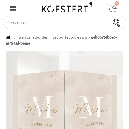
0
geboortebord-
>
welkomstborden
>
geboortebord-raam
>
initiaal-beige