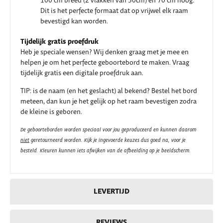
100 cm breed (2 vlakken van 50cm) en 70 cm hoog.
Dit is het perfecte formaat dat op vrijwel elk raam
bevestigd kan worden.
Tijdelijk gratis proefdruk
Heb je speciale wensen? Wij denken graag met je mee en
helpen je om het perfecte geboortebord te maken. Vraag
tijdelijk gratis een digitale proefdruk aan.
TIP: is de naam (en het geslacht) al bekend? Bestel het bord
meteen, dan kun je het gelijk op het raam bevestigen zodra
de kleine is geboren.
De geboorteborden worden speciaal voor jou geproduceerd en kunnen daarom
niet
geretourneerd worden. Kijk je ingevoerde keuzes dus goed na, voor je
besteld.
Kleuren kunnen iets afwijken van de afbeelding op je beeldscherm.
LEVERTIJD
REVIEWS