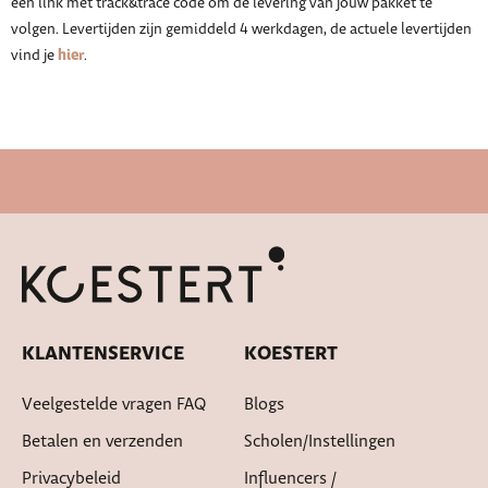
een link met track&trace code om de levering van jouw pakket te
volgen. Levertijden zijn gemiddeld 4 werkdagen, de actuele levertijden
hier
vind je
.
Snelle levertijd
KLANTENSERVICE
KOESTERT
Veelgestelde vragen FAQ
Blogs
Betalen en verzenden
Scholen/instellingen
Privacybeleid
Influencers /