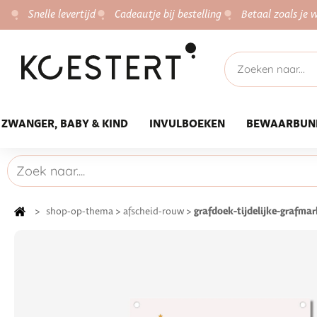
Snelle levertijd
Cadeautje bij bestelling
Betaal zoals je w
ZWANGER, BABY & KIND
INVULBOEKEN
BEWAARBUN
grafdoek-tijdelijke-grafma
>
shop-op-thema
>
afscheid-rouw
>