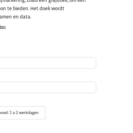
rafmarkering, zoals een grafdoek, om een
oon te bieden. Het doek wordt
amen en data.
ten
poed: 1 a 2 werkdagen