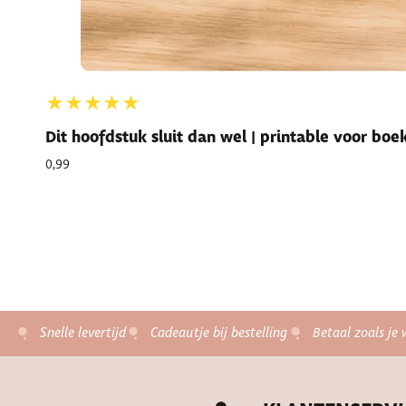
★★★★★
Dit hoofdstuk sluit dan wel | printable voor bo
0,99
Snelle levertijd
Cadeautje bij bestelling
Betaal zoals je 