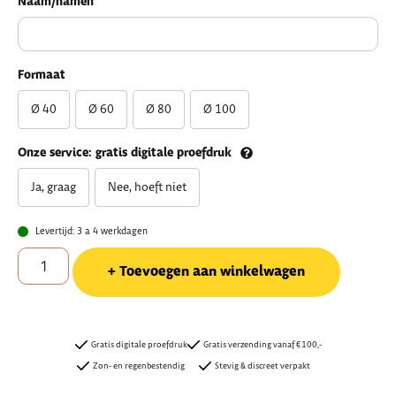
Naam/namen
Formaat
Ø 40
Ø 60
Ø 80
Ø 100
Onze service: gratis digitale proefdruk
Ja, graag
Nee, hoeft niet
Levertijd: 3 a 4 werkdagen
Toevoegen aan winkelwagen
Gratis digitale proefdruk
Gratis verzending vanaf €100,-
Zon- en regenbestendig
Stevig & discreet verpakt