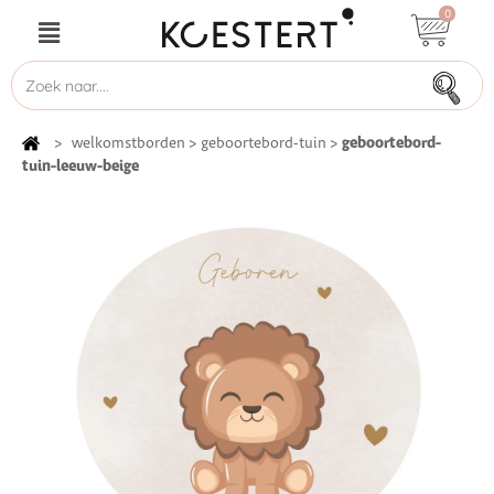
0
geboortebord-
>
welkomstborden
>
geboortebord-tuin
>
tuin-leeuw-beige