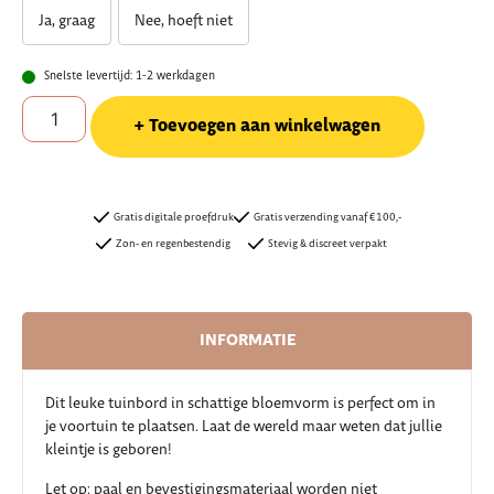
Ja, graag
Nee, hoeft niet
Snelste levertijd: 1-2 werkdagen
Toevoegen aan winkelwagen
Gratis digitale proefdruk
Gratis verzending vanaf €100,-
Zon- en regenbestendig
Stevig & discreet verpakt
INFORMATIE
Dit leuke tuinbord in schattige bloemvorm is perfect om in
je voortuin te plaatsen. Laat de wereld maar weten dat jullie
kleintje is geboren!
Let op: paal en bevestigingsmateriaal worden
niet