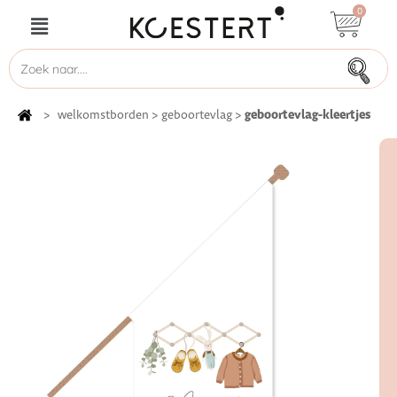
0
geboortevlag-kleertjes
>
welkomstborden
>
geboortevlag
>