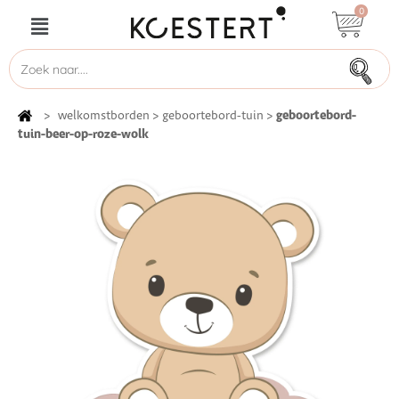
0
geboortebord-
>
welkomstborden
>
geboortebord-tuin
>
tuin-beer-op-roze-wolk