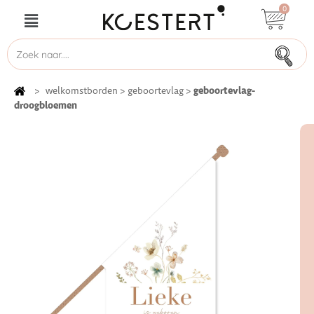
0
geboortevlag-
>
welkomstborden
>
geboortevlag
>
droogbloemen