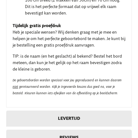
100 cm breed (2 vlakken van 50cm) en 70 cm hoog.
Dit is het perfecte formaat dat op vrijwel elk raam
bevestigd kan worden.
Tijdelijk gratis proefdruk
Heb je speciale wensen? Wij denken graag met je mee en
helpen je om het perfecte geboortebord te maken. Je kunt bij
je bestelling een gratis proefdruk aanvragen.
TIP: is de naam (en het geslacht) al bekend? Bestel het bord
meteen, dan kun je het gelijk op het raam bevestigen zodra
de kleine is geboren.
De geboorteborden worden speciaal voor jou geproduceerd en kunnen daarom
niet
geretourneerd worden. Kijk je ingevoerde keuzes dus goed na, voor je
besteld.
Kleuren kunnen iets afwijken van de afbeelding op je beeldscherm.
LEVERTIJD
REVIEWS