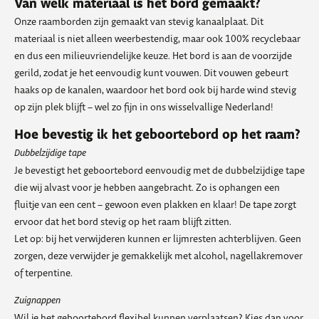
Van welk materiaal is het bord gemaakt?
Onze raamborden zijn gemaakt van stevig kanaalplaat. Dit
materiaal is niet alleen weerbestendig, maar ook 100% recyclebaar
en dus een milieuvriendelijke keuze. Het bord is aan de voorzijde
gerild, zodat je het eenvoudig kunt vouwen. Dit vouwen gebeurt
haaks op de kanalen, waardoor het bord ook bij harde wind stevig
op zijn plek blijft – wel zo fijn in ons wisselvallige Nederland!
Hoe bevestig ik het geboortebord op het raam?
Dubbelzijdige tape
Je bevestigt het geboortebord eenvoudig met de dubbelzijdige tape
die wij alvast voor je hebben aangebracht. Zo is ophangen een
fluitje van een cent – gewoon even plakken en klaar! De tape zorgt
ervoor dat het bord stevig op het raam blijft zitten.
Let op: bij het verwijderen kunnen er lijmresten achterblijven. Geen
zorgen, deze verwijder je gemakkelijk met alcohol, nagellakremover
of terpentine.
Zuignappen
Wil je het geboortebord flexibel kunnen verplaatsen? Kies dan voor