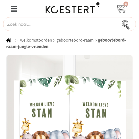
0
geboortebord-
>
welkomstborden
>
geboortebord-raam
>
raam-jungle-vrienden