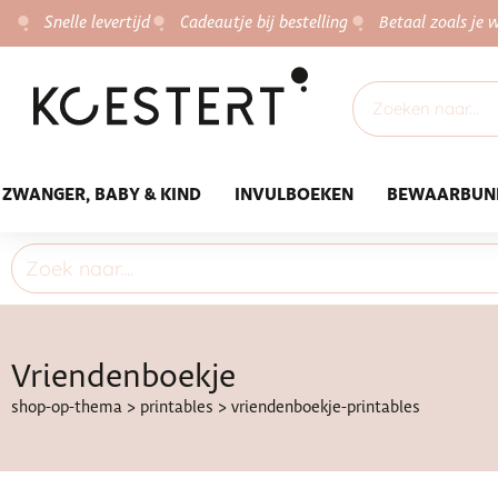
Snelle levertijd
Cadeautje bij bestelling
Betaal zoals je w
ZWANGER, BABY & KIND
INVULBOEKEN
BEWAARBUN
Vriendenboekje
shop-op-thema
>
printables
>
vriendenboekje-printables