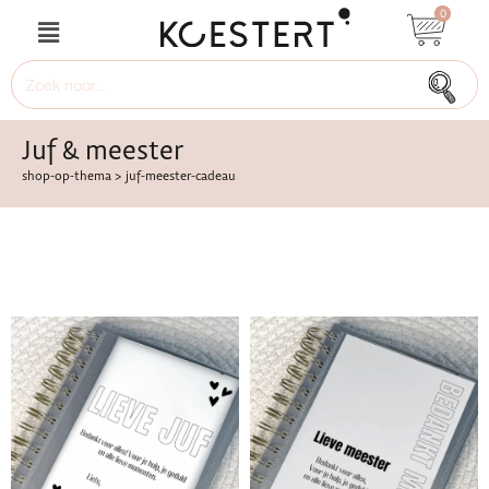
0
Juf & meester
shop-op-thema
>
juf-meester-cadeau