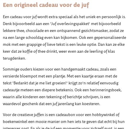
Een origineel cadeau voor de juf
Een cadeau voor juf wordt extra speciaal als het uniek en persoonlijk is.
Denk bijvoorbeeld aan een ‘Juf overlevingspakket’ met bijvoorbeeld
lekkere thee, chocolade en een ontspannend gezichtsmasker, zodat ze
na een lange schooldag even kan bijkomen. Ook een gepersonaliseerde
mok met een grappige of lieve tekst is een leuke optie. Dan kan ze elke
keer dat ze koffie of thee drinkt, weer even aan de leerling of klas
terugdenken.
Sommige ouders kiezen voor een handgemaakt cadeau, zoals een
versierde bloempot met een plantje. Met een kaartje eraan met de
tekst ‘Bedankt dat je me liet groeien!’ krijgt zo’n relatief eenvoudig
cadeautje meteen een diepere betekenis. Ook een herinneringsboek,
waarin alle kinderen een tekening of berichtje schrijven, is een
waardevol geschenk dat een juf jarenlang kan koesteren.
Voor de creatieve juffen is een cadeaubon voor een hobbywinkel of
boekenwinkel een mooie manier om hen iets te geven dat echt bij hun
interesses past. En als je de juf een momentje voor zichzelf gunt, is een