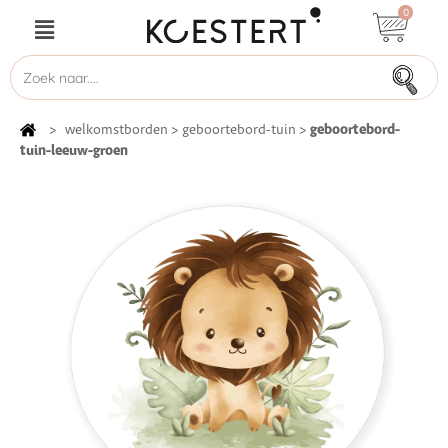
0
geboortebord-
>
welkomstborden
>
geboortebord-tuin
>
tuin-leeuw-groen