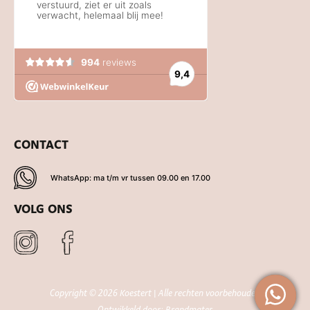
CONTACT
WhatsApp: ma t/m vr tussen 09.00 en 17.00
VOLG ONS
De waardering van www.koestert.nl bij
WebwinkelKeur
Copyright © 2026 Koestert | Alle rechten voorbehouden
Reviews
is 9.4/10 gebaseerd op 994 reviews.