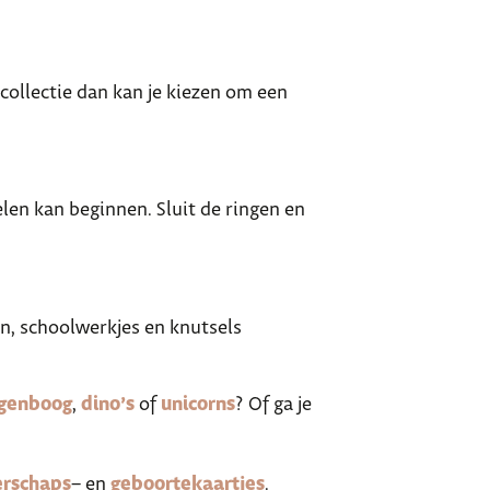
collectie dan kan je kiezen om een
len kan beginnen. Sluit de ringen en
n, schoolwerkjes en knutsels
genboog
,
dino’s
of
unicorns
? Of ga je
rschaps
– en
geboortekaartjes
.