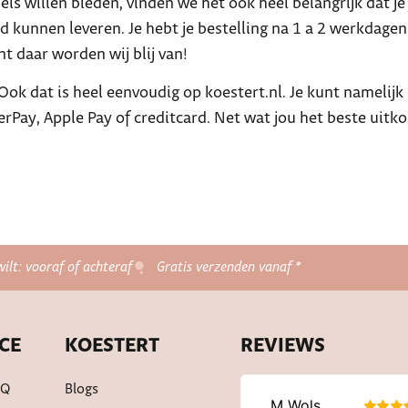
ls willen bieden, vinden we het ook heel belangrijk dat je j
 kunnen leveren. Je hebt je bestelling na 1 a 2 werkdagen 
ant daar worden wij blij van!
ok dat is heel eenvoudig op koestert.nl. Je kunt namelijk be
rPay, Apple Pay of creditcard. Net wat jou het beste uitk
wilt: vooraf of achteraf
Gratis verzenden vanaf *
CE
KOESTERT
REVIEWS
AQ
Blogs