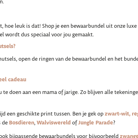
n.
 hoe leuk is dat! Shop je een bewaarbundel uit onze luxe 
l wordt dus speciaal voor jou gemaakt.
tsels?
nutsels, open de ringen van de bewaarbundel en het bunde
eel cadeau
te doen aan een mama of jarige. Zo blijven alle tekeninge
tijd een geschikte print tussen. Ben je gek op
zwart-wit,
re
s de
Bosdieren
,
Walviswereld
of
Jungle Parade
?
 ook bijpassende bewaarbundels voor bijvoorbeeld
zwange