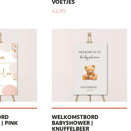
VOETJES
42,95
ORD
WELKOMSTBORD
| PINK
BABYSHOWER |
KNUFFELBEER