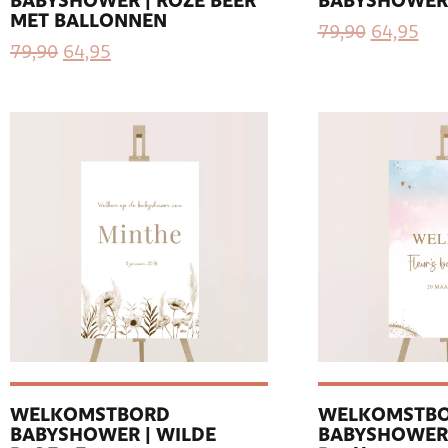
BABYSHOWER | ROZE BEER
BABYSHOWER 
MET BALLONNEN
79,90
64,95
79,90
64,95
WELKOMSTBORD
WELKOMSTB
BABYSHOWER | WILDE
BABYSHOWER 