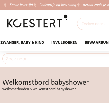
Snelle levertijd
Cadeautje bij bestelling
Betaal zoals je w
ZWANGER, BABY & KIND
INVULBOEKEN
BEWAARBUN
Welkomstbord babyshower
welkomstborden
>
welkomstbord-babyshower