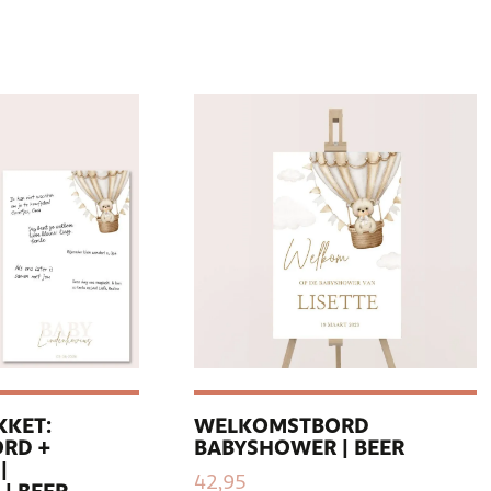
KET:
WELKOMSTBORD
RD +
BABYSHOWER | BEER
|
42,95