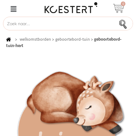
0
geboortebord-
>
welkomstborden
>
geboortebord-tuin
>
tuin-hert