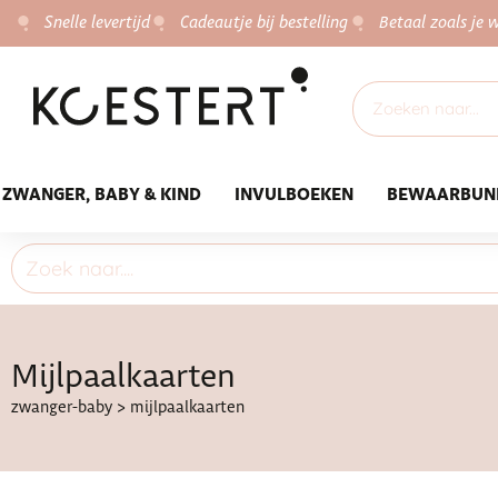
Snelle levertijd
Cadeautje bij bestelling
Betaal zoals je w
ZWANGER, BABY & KIND
INVULBOEKEN
BEWAARBUN
Mijlpaalkaarten
zwanger-baby
>
mijlpaalkaarten