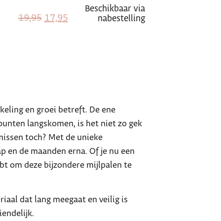
Beschikbaar via
19,95
17,95
nabestelling
keling en groei betreft. De ene
epunten langskomen, is het niet zo gek
an missen toch? Met de unieke
ap en de maanden erna. Of je nu een
bt om deze bijzondere mijlpalen te
aal dat lang meegaat en veilig is
iendelijk.