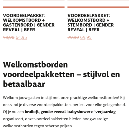
VOORDEELPAKKET:
VOORDEELPAKKET:
WELKOMSTBORD +
WELKOMSTBORD +
GASTENBORD | GENDER
STEMBORD | GENDER
REVEAL | BEER
REVEAL | BEER
79,90
64,95
79,90
64,95
Welkomstborden
voordeelpakketten – stijlvol en
betaalbaar
Welkom jouw gasten in stijl met onze prachtige welkomstborden! Bij
ons vind je diverse voordeelpakketten, perfect voor elke gelegenheid.
bruiloft
gender reveal
babyshower
verjaardag
Of je nu een
,
,
of
organiseert, onze voordeelpakketten bieden hoogwaardige
welkomstborden tegen scherpe prijzen.