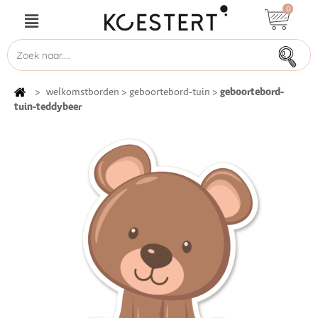
0
geboortebord-
>
welkomstborden
>
geboortebord-tuin
>
tuin-teddybeer