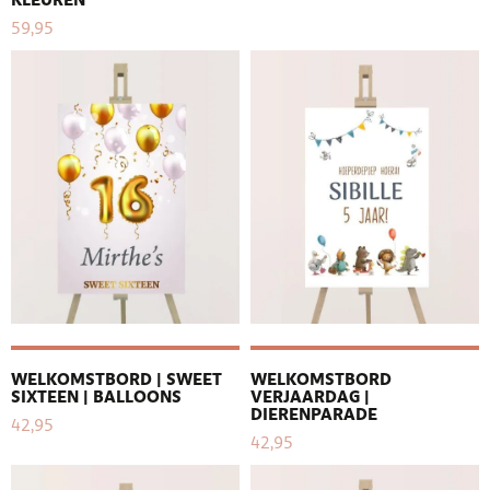
KLEUREN
59,95
WELKOMSTBORD | SWEET
WELKOMSTBORD
SIXTEEN | BALLOONS
VERJAARDAG |
DIERENPARADE
42,95
42,95