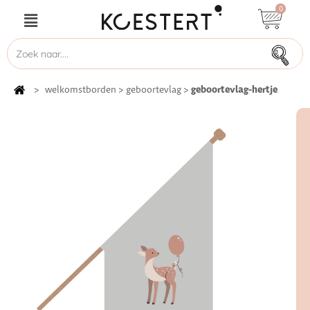
0
geboortevlag-hertje
>
welkomstborden
>
geboortevlag
>