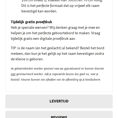
100 cm breed (2 vlakken van 50cm) en 70 cm hoog.
Dit is het perfecte formaat dat op vrijwel elk raam
bevestigd kan worden.
Tijdelijk gratis proefdruk
Heb je speciale wensen? Wij denken graag met je mee en
helpen je om het perfecte geboortebord te maken. Vraag
tijdelijk gratis een digitale proefdruk aan.
TIP: is de naam (en het geslacht) al bekend? Bestel het bord
meteen, dan kun je het gelijk op het raam bevestigen zodra
de kleine is geboren.
De geboorteborden worden speciaal voor jou geproduceerd en kunnen daarom
niet
geretourneerd worden. Kijk je ingevoerde keuzes dus goed na, voor je
besteld.
Kleuren kunnen iets afwijken van de afbeelding op je beeldscherm.
LEVERTIJD
REVIEWS