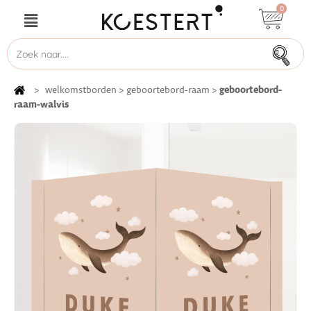
0
geboortebord-
>
welkomstborden
>
geboortebord-raam
>
raam-walvis