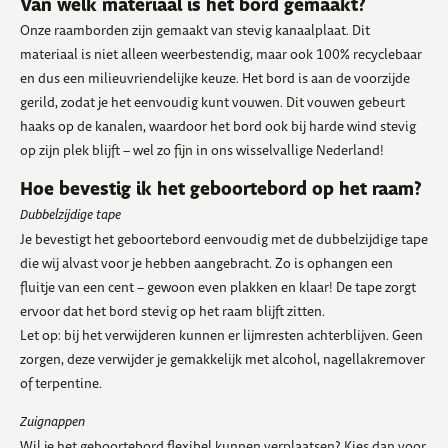
Van welk materiaal is het bord gemaakt?
Onze raamborden zijn gemaakt van stevig kanaalplaat. Dit
materiaal is niet alleen weerbestendig, maar ook 100% recyclebaar
en dus een milieuvriendelijke keuze. Het bord is aan de voorzijde
gerild, zodat je het eenvoudig kunt vouwen. Dit vouwen gebeurt
haaks op de kanalen, waardoor het bord ook bij harde wind stevig
op zijn plek blijft – wel zo fijn in ons wisselvallige Nederland!
Hoe bevestig ik het geboortebord op het raam?
Dubbelzijdige tape
Je bevestigt het geboortebord eenvoudig met de dubbelzijdige tape
die wij alvast voor je hebben aangebracht. Zo is ophangen een
fluitje van een cent – gewoon even plakken en klaar! De tape zorgt
ervoor dat het bord stevig op het raam blijft zitten.
Let op: bij het verwijderen kunnen er lijmresten achterblijven. Geen
zorgen, deze verwijder je gemakkelijk met alcohol, nagellakremover
of terpentine.
Zuignappen
Wil je het geboortebord flexibel kunnen verplaatsen? Kies dan voor