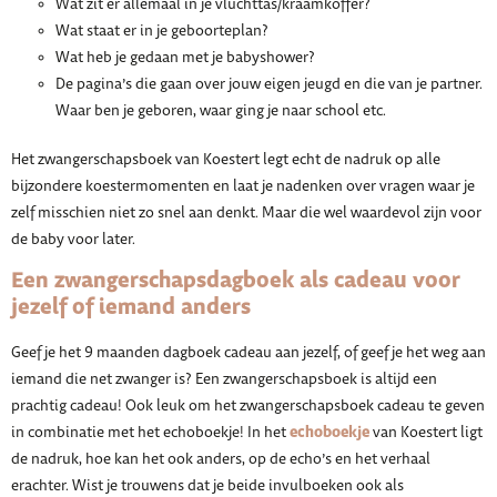
Wat zit er allemaal in je vluchttas/kraamkoffer?
Wat staat er in je geboorteplan?
Wat heb je gedaan met je babyshower?
De pagina’s die gaan over jouw eigen jeugd en die van je partner.
Waar ben je geboren, waar ging je naar school etc.
Het zwangerschapsboek van Koestert legt echt de nadruk op alle
bijzondere koestermomenten en laat je nadenken over vragen waar je
zelf misschien niet zo snel aan denkt. Maar die wel waardevol zijn voor
de baby voor later.
Een zwangerschapsdagboek als cadeau voor
jezelf of iemand anders
Geef je het 9 maanden dagboek cadeau aan jezelf, of geef je het weg aan
iemand die net zwanger is? Een zwangerschapsboek is altijd een
prachtig cadeau! Ook leuk om het zwangerschapsboek cadeau te geven
echoboekje
in combinatie met het echoboekje! In het
van Koestert ligt
de nadruk, hoe kan het ook anders, op de echo’s en het verhaal
erachter. Wist je trouwens dat je beide invulboeken ook als