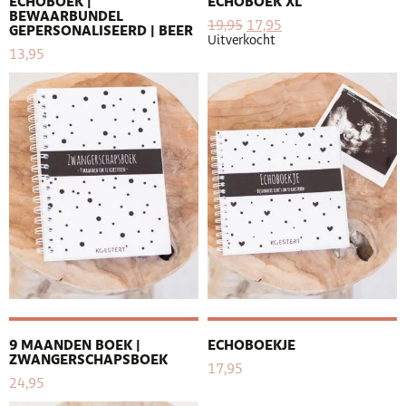
ECHOBOEK |
ECHOBOEK XL
BEWAARBUNDEL
19,95
17,95
GEPERSONALISEERD | BEER
Uitverkocht
13,95
9 MAANDEN BOEK |
ECHOBOEKJE
ZWANGERSCHAPSBOEK
17,95
24,95