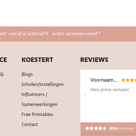
wilt: vooraf of achteraf
Gratis verzenden vanaf *
CE
KOESTERT
REVIEWS
AQ
Blogs
Scholen/instellingen
Influencers /
Samenwerkingen
Free Printables
Contact