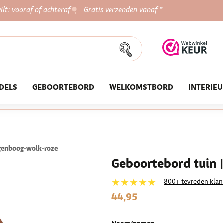
ilt: vooraf of achteraf
Gratis verzenden vanaf *
DELS
GEBOORTEBORD
WELKOMSTBORD
INTERIE
genboog-wolk-roze
Geboortebord tuin |
★★★★★
800+ tevreden klan
44,95