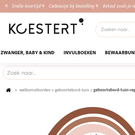
Snelle levertijd
Cadeautje bij bestelling
Betaal zoals je w
ZWANGER, BABY & KIND
INVULBOEKEN
BEWAARBUN
geboortebord-tuin-re
>
welkomstborden
>
geboortebord-tuin
>