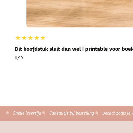
★★★★★
Dit hoofdstuk sluit dan wel | printable voor bo
0,99
Snelle levertijd
Cadeautje bij bestelling
Betaal zoals je 