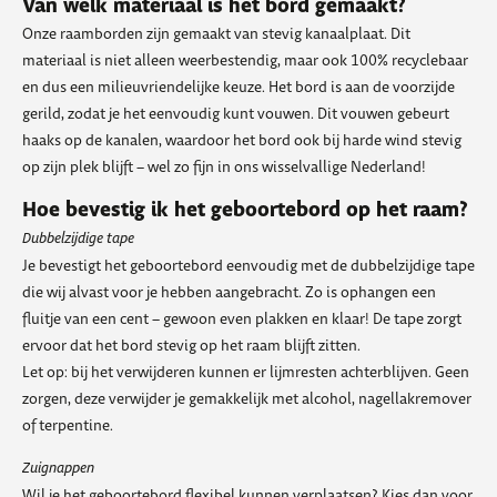
Van welk materiaal is het bord gemaakt?
Onze raamborden zijn gemaakt van stevig kanaalplaat. Dit
materiaal is niet alleen weerbestendig, maar ook 100% recyclebaar
en dus een milieuvriendelijke keuze. Het bord is aan de voorzijde
gerild, zodat je het eenvoudig kunt vouwen. Dit vouwen gebeurt
haaks op de kanalen, waardoor het bord ook bij harde wind stevig
op zijn plek blijft – wel zo fijn in ons wisselvallige Nederland!
Hoe bevestig ik het geboortebord op het raam?
Dubbelzijdige tape
Je bevestigt het geboortebord eenvoudig met de dubbelzijdige tape
die wij alvast voor je hebben aangebracht. Zo is ophangen een
fluitje van een cent – gewoon even plakken en klaar! De tape zorgt
ervoor dat het bord stevig op het raam blijft zitten.
Let op: bij het verwijderen kunnen er lijmresten achterblijven. Geen
zorgen, deze verwijder je gemakkelijk met alcohol, nagellakremover
of terpentine.
Zuignappen
Wil je het geboortebord flexibel kunnen verplaatsen? Kies dan voor