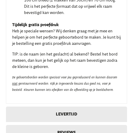
100 cm breed (2 vlakken van 50cm) en 70 cm hoog.
Dit is het perfecte formaat dat op vrijwel elk raam
bevestigd kan worden.
Tijdelijk gratis proefdruk
Heb je speciale wensen? Wij denken graag met je mee en
helpen je om het perfecte geboortebord te maken. Je kunt bij
je bestelling een gratis proefdruk aanvragen.
TIP: is de naam (en het geslacht) al bekend? Bestel het bord
meteen, dan kun je het gelijk op het raam bevestigen zodra
de kleine is geboren.
De geboorteborden worden speciaal voor jou geproduceerd en kunnen daarom
niet
geretourneerd worden. Kijk je ingevoerde keuzes dus goed na, voor je
besteld.
Kleuren kunnen iets afwijken van de afbeelding op je beeldscherm.
LEVERTIJD
REVIEWS