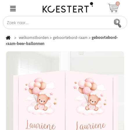
0
geboortebord-
>
welkomstborden
>
geboortebord-raam
>
raam-beer-ballonnen