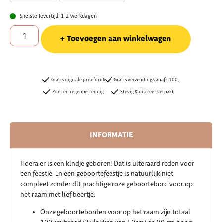
Snelste levertijd: 1-2 werkdagen
Toevoegen aan winkelwagen
Gratis digitale proefdruk
Gratis verzending vanaf €100,-
Zon- en regenbestendig
Stevig & discreet verpakt
INFORMATIE
Hoera er is een kindje geboren! Dat is uiteraard reden voor
een feestje. En een geboortefeestje is natuurlijk niet
compleet zonder dit prachtige roze geboortebord voor op
het raam met lief beertje.
Onze geboorteborden voor op het raam zijn totaal