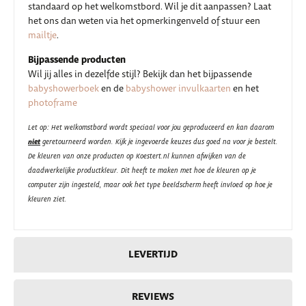
standaard op het welkomstbord. Wil je dit aanpassen? Laat
het ons dan weten via het opmerkingenveld of stuur een
mailtje
.
Bijpassende producten
Wil jij alles in dezelfde stijl? Bekijk dan het bijpassende
babyshowerboek
en de
babyshower invulkaarten
en het
photoframe
Let op: Het welkomstbord wordt speciaal voor jou geproduceerd en kan daarom
niet
geretourneerd worden. Kijk je ingevoerde keuzes dus goed na voor je bestelt.
De kleuren van onze producten op Koestert.nl kunnen afwijken van de
daadwerkelijke productkleur. Dit heeft te maken met hoe de kleuren op je
computer zijn ingesteld, maar ook het type beeldscherm heeft invloed op hoe je
kleuren ziet.
LEVERTIJD
REVIEWS