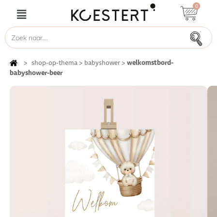
0
welkomstbord-
>
shop-op-thema
>
babyshower
>
babyshower-beer