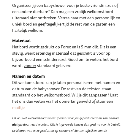
Organiseer jij een babyshower voor je beste vriendin, zus of
een andere dierbare? Dan mag een vrolijk welkomstbord
uiteraard niet ontbreken. Verras haar met een persoonlijk en
uniek bord en geef tegelijkertijd de rest van de gasten een
hartelijk welkom.
Materiaal
Het bord wordt gedrukt op Forex en is 5 mm dik. Dit is een
stevig, weerbestendig materiaal dat geschikt is voor op
bijvoorbeeld een schildersezel. Goed om te weten: het bord
wordt
zonder
standaard geleverd.
Namen en datum
Dit welkomstbord kan je laten personaliseren met namen en
datum van de babyshower. De rest van de teksten staan
standaard op het welkomstbord. Wil je dit aanpassen? Laat
het ons dan weten via het opmerkingenveld of stuur een
mailtje
.
Let op: Het welkomstbord wordt speciaal voor jou geproduceerd en kan daarom
niet
geretourneerd worden. Kijk je ingevoerde keuzes dus goed na voor je bestelt.
De kleuren van onze producten op Koestert.nl kunnen afwijken van de