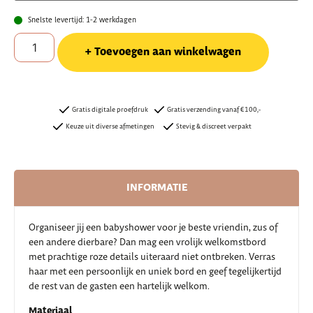
Snelste levertijd: 1-2 werkdagen
Toevoegen aan winkelwagen
Gratis digitale proefdruk
Gratis verzending vanaf €100,-
Keuze uit diverse afmetingen
Stevig & discreet verpakt
INFORMATIE
Organiseer jij een babyshower voor je beste vriendin, zus of
een andere dierbare? Dan mag een vrolijk welkomstbord
met prachtige roze details uiteraard niet ontbreken. Verras
haar met een persoonlijk en uniek bord en geef tegelijkertijd
de rest van de gasten een hartelijk welkom.
Materiaal