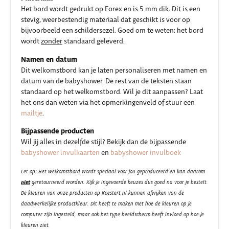
Het bord wordt gedrukt op Forex en is 5 mm dik. Dit is een
stevig, weerbestendig materiaal dat geschikt is voor op
bijvoorbeeld een schildersezel. Goed om te weten: het bord
wordt
zonder
standaard geleverd.
Namen en datum
Dit welkomstbord kan je laten personaliseren met namen en
datum van de babyshower. De rest van de teksten staan
standaard op het welkomstbord. Wil je dit aanpassen? Laat
het ons dan weten via het opmerkingenveld of stuur een
mailtje
.
Bijpassende producten
Wil jij alles in dezelfde stijl? Bekijk dan de bijpassende
babyshower invulkaarten
en
babyshower invulboek
Let op: Het welkomstbord wordt speciaal voor jou geproduceerd en kan daarom
niet
geretourneerd worden. Kijk je ingevoerde keuzes dus goed na voor je bestelt.
De kleuren van onze producten op Koestert.nl kunnen afwijken van de
daadwerkelijke productkleur. Dit heeft te maken met hoe de kleuren op je
computer zijn ingesteld, maar ook het type beeldscherm heeft invloed op hoe je
kleuren ziet.