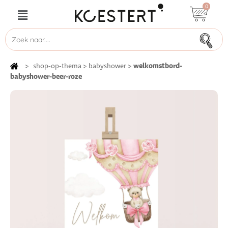
0
welkomstbord-
>
shop-op-thema
>
babyshower
>
babyshower-beer-roze