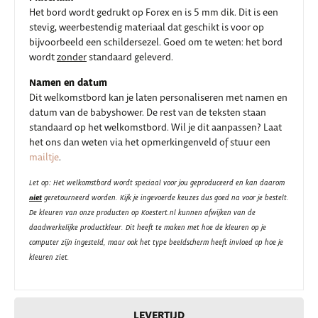
Het bord wordt gedrukt op Forex en is 5 mm dik. Dit is een
stevig, weerbestendig materiaal dat geschikt is voor op
bijvoorbeeld een schildersezel. Goed om te weten: het bord
wordt
zonder
standaard geleverd.
Namen en datum
Dit welkomstbord kan je laten personaliseren met namen en
datum van de babyshower. De rest van de teksten staan
standaard op het welkomstbord. Wil je dit aanpassen? Laat
het ons dan weten via het opmerkingenveld of stuur een
mailtje
.
Let op: Het welkomstbord wordt speciaal voor jou geproduceerd en kan daarom
niet
geretourneerd worden. Kijk je ingevoerde keuzes dus goed na voor je bestelt.
De kleuren van onze producten op Koestert.nl kunnen afwijken van de
daadwerkelijke productkleur. Dit heeft te maken met hoe de kleuren op je
computer zijn ingesteld, maar ook het type beeldscherm heeft invloed op hoe je
kleuren ziet.
LEVERTIJD