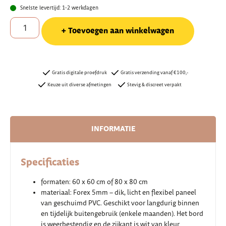
Snelste levertijd: 1-2 werkdagen
Toevoegen aan winkelwagen
Gratis digitale proefdruk
Gratis verzending vanaf €100,-
Keuze uit diverse afmetingen
Stevig & discreet verpakt
INFORMATIE
Specificaties
formaten: 60 x 60 cm of 80 x 80 cm
materiaal: Forex 5mm – dik, licht en flexibel paneel
van geschuimd PVC. Geschikt voor langdurig binnen
en tijdelijk buitengebruik (enkele maanden). Het bord
is weerbestendig en de zijkant is wit van kleur