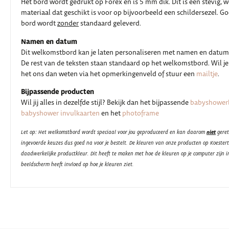
Het bord wordt gedrukt op Forex en is 5 mm dik. Dit is een stevig, 
materiaal dat geschikt is voor op bijvoorbeeld een schildersezel. G
bord wordt
zonder
standaard geleverd.
Namen en datum
Dit welkomstbord kan je laten personaliseren met namen en datum
De rest van de teksten staan standaard op het welkomstbord. Wil je
het ons dan weten via het opmerkingenveld of stuur een
mailtje
.
Bijpassende producten
Wil jij alles in dezelfde stijl? Bekijk dan het bijpassende
babyshower
babyshower invulkaarten
en het
photoframe
niet
Let op: Het welkomstbord wordt speciaal voor jou geproduceerd en kan daarom
geret
ingevoerde keuzes dus goed na voor je bestelt. De kleuren van onze producten op Koester
daadwerkelijke productkleur. Dit heeft te maken met hoe de kleuren op je computer zijn i
beeldscherm heeft invloed op hoe je kleuren ziet.