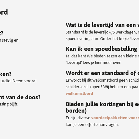
ord
Wat is de levertijd van ee
Standaard is de levertijd 4/5 werkdagen,
t?
spoedlevering aan. Onder het kopje ‘levert
 stevig en
Kan ik een spoedbestelling
Ja, dat kan! We bieden tegen een kleine 
‘levertijd’ lees je hier meer over.
Wordt er een standaard of
kken?
Er wordt bij dit welkomstbord geen schil
 studio. Neem vooral
schildersezel kopen? Wij hebben een paar 
welkomstbord
nt van de doos?
Bieden jullie kortingen bij 
ing blijft.
borden)
Er zijn diverse
voordeelpakketten voor
kan je een offerte aanvragen.