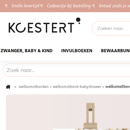
Snelle levertijd
Cadeautje bij bestelling
Betaal zoals je w
ZWANGER, BABY & KIND
INVULBOEKEN
BEWAARBUN
welkomstbord
>
welkomstborden
>
welkomstbord-babyshower
>