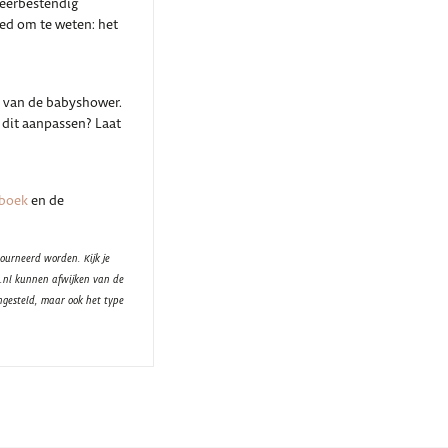
weerbestendig
oed om te weten: het
 van de babyshower.
 dit aanpassen? Laat
boek
en de
ourneerd worden. Kijk je
t.nl kunnen afwijken van de
ngesteld, maar ook het type