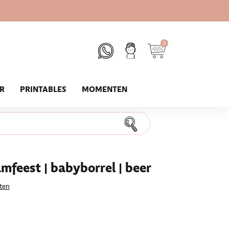
0
UR
PRINTABLES
MOMENTEN
feest | babyborrel | beer
ten