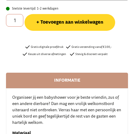
Snelste levertijd: 1-2 werkdagen
Toevoegen aan winkelwagen
Gratis digitale proefdruk
Gratis verzending vanaf €100,-
Keuze uit diverse afmetingen
Stevig & discreet verpakt
INFORMATIE
Organiseer jij een babyshower voor je beste vriendin, zus of
een andere dierbare? Dan mag een vrolijk welkomstbord
uiteraard niet ontbreken. Verras haar met een persoonlijk en
uniek bord en geef tegelijkertijd de rest van de gasten een
hartelijk welkom.
Materiaal