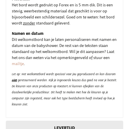
Het bord wordt gedrukt op Forex en is 5 mm dik. Dit is een
stevig, weerbestendig materiaal dat geschikt is voor op
bijvoorbeeld een schildersezel. Goed om te weten: het bord
wordt
zonder
standaard geleverd.
Namen en datum
Dit welkomstbord kan je laten personaliseren met namen en
datum van de babyshower. De rest van de teksten staan
standaard op het welkomstbord. Wil je dit aanpassen? Laat
het ons dan weten via het opmerkingenveld of stuur een
mailtje
.
Let op: Het welkomstbord wordt speciaal voor jou geproduceerd en kan daarom
niet
geretourneerd worden. Kijk je ingevoerde keuzes dus goed na voor je bestelt.
De kleuren van onze producten op Koestert.nl kunnen afwijken van de
daadwerkelijke productkleur. Dit heeft te maken met hoe de kleuren op je
computer zijn ingesteld, maar ook het type beeldscherm heeft invloed op hoe je
kleuren ziet.
LEVERTIJD