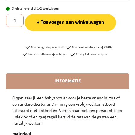
Snelste levertijd: 1-2 werkdagen
Toevoegen aan winkelwagen
Gratis digitale proefdruk
Gratis verzending vanaf €100,-
Keuze uit diverse afmetingen
Stevig & discreet verpakt
INFORMATIE
Organiseer jij een babyshower voor je beste vriendin, zus of
een andere dierbare? Dan mag een vrolijk welkomstbord
uiteraard niet ontbreken. Verras haar met een persoonlijk en
uniek bord en geef tegelijkertijd de rest van de gasten een
hartelijk welkom.
Materiaal