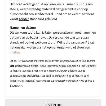
Het bord wordt gedrukt op Forex en is 5 mm dik. Dit is een
stevig, weerbestendig materiaal dat geschikt is voor op
bijvoorbeeld een schildersezel. Goed om te weten: het bord
wordt
zonder
standaard geleverd.
Namen en datum
Dit welkomstbord kan je laten personaliseren met namen en
datum van de babyshower. De rest van de teksten staan
standaard op het welkomstbord. Wil je dit aanpassen? Laat
het ons dan weten via het opmerkingenveld of stuur een
mailtje
.
Let op: Het welkomstbord wordt speciaal voor jou geproduceerd en kan daarom
niet
geretourneerd worden. Kijk je ingevoerde keuzes dus goed na voor je bestelt.
De kleuren van onze producten op Koestert.nl kunnen afwijken van de
daadwerkelijke productkleur. Dit heeft te maken met hoe de kleuren op je
computer zijn ingesteld, maar ook het type beeldscherm heeft invloed op hoe je
kleuren ziet.
LEVERTIJD