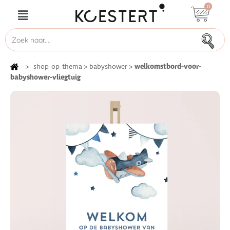
0
welkomstbord-voor-
>
shop-op-thema
>
babyshower
>
babyshower-vliegtuig