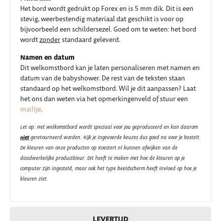
Het bord wordt gedrukt op Forex en is 5 mm dik. Dit is een
stevig, weerbestendig materiaal dat geschikt is voor op
bijvoorbeeld een schildersezel. Goed om te weten: het bord
wordt
zonder
standaard geleverd.
Namen en datum
Dit welkomstbord kan je laten personaliseren met namen en
datum van de babyshower. De rest van de teksten staan
standaard op het welkomstbord. Wil je dit aanpassen? Laat
het ons dan weten via het opmerkingenveld of stuur een
mailtje
.
Let op: Het welkomstbord wordt speciaal voor jou geproduceerd en kan daarom
niet
geretourneerd worden. Kijk je ingevoerde keuzes dus goed na voor je bestelt.
De kleuren van onze producten op Koestert.nl kunnen afwijken van de
daadwerkelijke productkleur. Dit heeft te maken met hoe de kleuren op je
computer zijn ingesteld, maar ook het type beeldscherm heeft invloed op hoe je
kleuren ziet.
LEVERTIJD