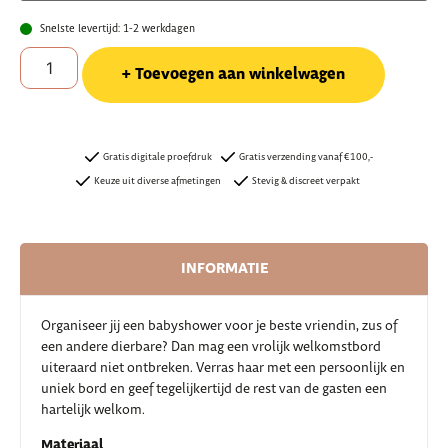
Snelste levertijd: 1-2 werkdagen
Toevoegen aan winkelwagen
Gratis digitale proefdruk
Gratis verzending vanaf €100,-
Keuze uit diverse afmetingen
Stevig & discreet verpakt
INFORMATIE
Organiseer jij een babyshower voor je beste vriendin, zus of
een andere dierbare? Dan mag een vrolijk welkomstbord
uiteraard niet ontbreken. Verras haar met een persoonlijk en
uniek bord en geef tegelijkertijd de rest van de gasten een
hartelijk welkom.
Materiaal