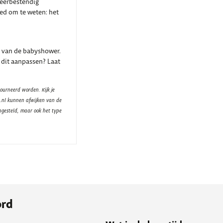
weerbestendig
oed om te weten: het
 van de babyshower.
 dit aanpassen? Laat
ourneerd worden. Kijk je
t.nl kunnen afwijken van de
ngesteld, maar ook het type
ord