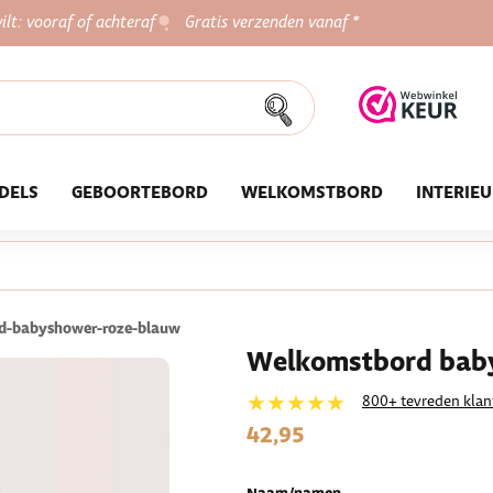
ilt: vooraf of achteraf
Gratis verzenden vanaf *
DELS
GEBOORTEBORD
WELKOMSTBORD
INTERIE
d-babyshower-roze-blauw
Welkomstbord baby
★★★★★
800+ tevreden klan
42,95