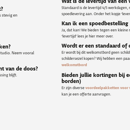
Wat is de levertijd van ee
Standaard is de levertijd 4/5 werkdagen,
t?
spoedlevering aan. Onder het kopje ‘levert
 stevig en
Kan ik een spoedbestelling
Ja, dat kan! We bieden tegen een kleine 
‘levertijd’ lees je hier meer over.
Wordt er een standaard of
kken?
Er wordt bij dit welkomstbord geen schil
 studio. Neem vooral
schildersezel kopen? Wij hebben een paar 
welkomstbord
nt van de doos?
Bieden jullie kortingen bij 
ing blijft.
borden)
Er zijn diverse
voordeelpakketten voor
kan je een offerte aanvragen.