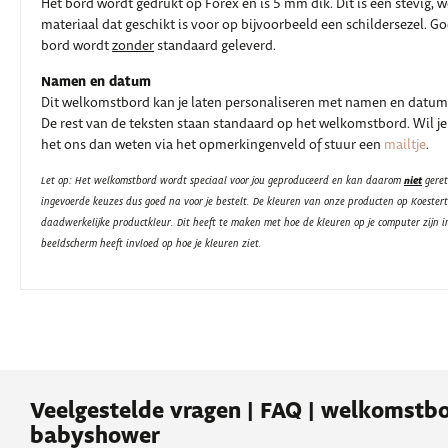
Het bord wordt gedrukt op Forex en is 5 mm dik. Dit is een stevig, 
materiaal dat geschikt is voor op bijvoorbeeld een schildersezel. G
bord wordt
zonder
standaard geleverd.
Namen en datum
Dit welkomstbord kan je laten personaliseren met namen en datum
De rest van de teksten staan standaard op het welkomstbord. Wil je
het ons dan weten via het opmerkingenveld of stuur een
mailtje
.
niet
Let op: Het welkomstbord wordt speciaal voor jou geproduceerd en kan daarom
geret
ingevoerde keuzes dus goed na voor je bestelt. De kleuren van onze producten op Koester
daadwerkelijke productkleur. Dit heeft te maken met hoe de kleuren op je computer zijn i
beeldscherm heeft invloed op hoe je kleuren ziet.
Veelgestelde vragen | FAQ | welkomstb
babyshower