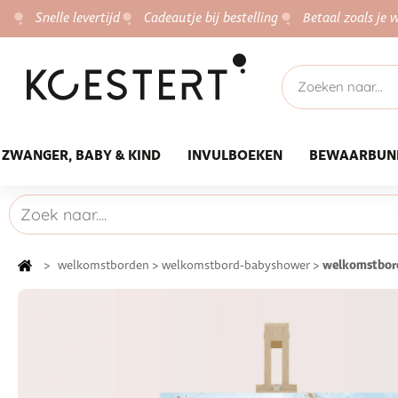
Snelle levertijd
Cadeautje bij bestelling
Betaal zoals je w
ZWANGER, BABY & KIND
INVULBOEKEN
BEWAARBUN
welkomstbor
>
welkomstborden
>
welkomstbord-babyshower
>