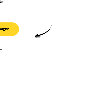
ten
wagen
ar