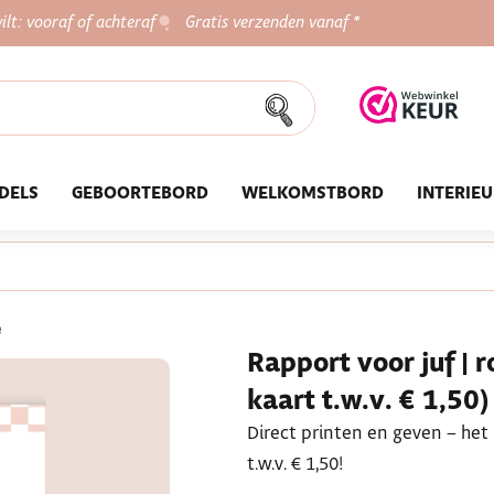
ilt: vooraf of achteraf
Gratis verzenden vanaf *
DELS
GEBOORTEBORD
WELKOMSTBORD
INTERIE
e
Rapport voor juf | r
kaart t.w.v. € 1,50)
Direct printen en geven – het
t.w.v. € 1,50!