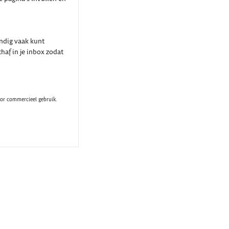
indig vaak kunt
haf in je inbox zodat
oor commercieel gebruik.