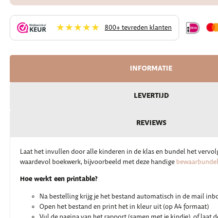
★★★★★
800+ tevreden klanten
INFORMATIE
LEVERTIJD
REVIEWS
Laat het invullen door alle kinderen in de klas en bundel het vervol
waardevol boekwerk, bijvoorbeeld met deze handige
bewaarbundel 
Hoe werkt een printable?
Na bestelling krijg je het bestand automatisch in de mail inb
Open het bestand en print het in kleur uit (op A4 formaat)
Vul de pagina van het rapport (samen met je kindje), of laat d