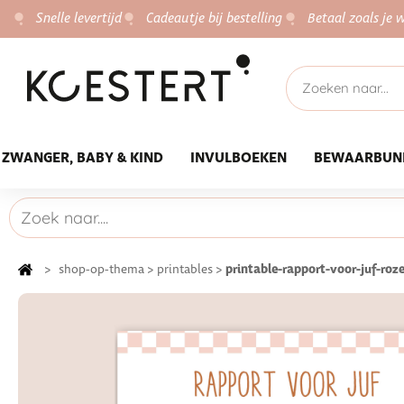
Snelle levertijd
Cadeautje bij bestelling
Betaal zoals je w
ZWANGER, BABY & KIND
INVULBOEKEN
BEWAARBUN
printable-rapport-voor-juf-roz
>
shop-op-thema
>
printables
>