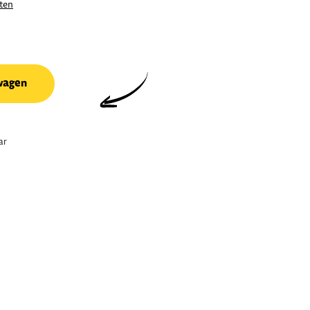
ten
wagen
ar