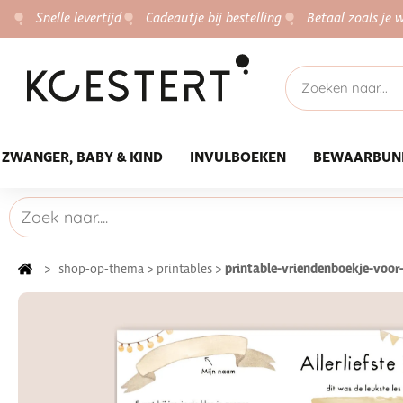
Snelle levertijd
Cadeautje bij bestelling
Betaal zoals je w
ZWANGER, BABY & KIND
INVULBOEKEN
BEWAARBUN
printable-vriendenboekje-voor-
>
shop-op-thema
>
printables
>