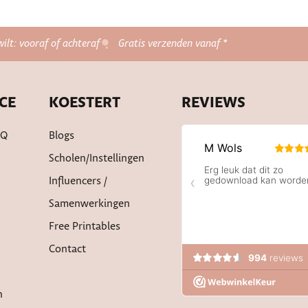
wilt: vooraf of achteraf
Gratis verzenden vanaf *
CE
KOESTERT
REVIEWS
AQ
Blogs
Scholen/instellingen
Influencers /
Samenwerkingen
Free Printables
Contact
n