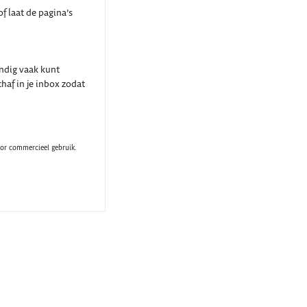
f laat de pagina’s
indig vaak kunt
haf in je inbox zodat
oor commercieel gebruik.