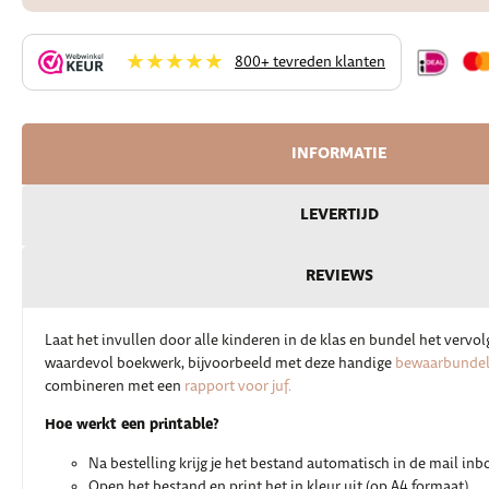
★★★★★
800+ tevreden klanten
INFORMATIE
LEVERTIJD
REVIEWS
Laat het invullen door alle kinderen in de klas en bundel het vervol
waardevol boekwerk, bijvoorbeeld met deze handige
bewaarbundel 
combineren met een
rapport voor juf.
Hoe werkt een printable?
Na bestelling krijg je het bestand automatisch in de mail inb
Open het bestand en print het in kleur uit (op A4 formaat)