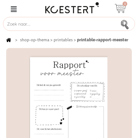
0
printable-rapport-meester
>
shop-op-thema
>
printables
>