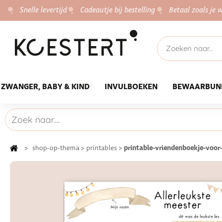
Snelle levertijd
Cadeautje bij bestelling
Betaal zoals je w
ZWANGER, BABY & KIND
INVULBOEKEN
BEWAARBUN
printable-vriendenboekje-voor
>
shop-op-thema
>
printables
>