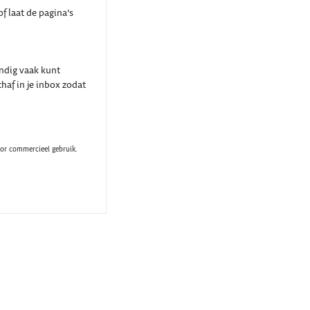
f laat de pagina’s
indig vaak kunt
haf in je inbox zodat
oor commercieel gebruik.