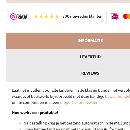
★★★★★
800+ tevreden klanten
INFORMATIE
LEVERTIJD
REVIEWS
Laat het invullen door alle kinderen in de klas en bundel het vervol
waardevol boekwerk, bijvoorbeeld met deze handige
bewaarbundel
om te combineren met een
rapport voor meester
Hoe werkt een printable?
Na bestelling krijg je het bestand automatisch in de mail inb
Open het bestand en print het in kleur uit (op A4 formaat)