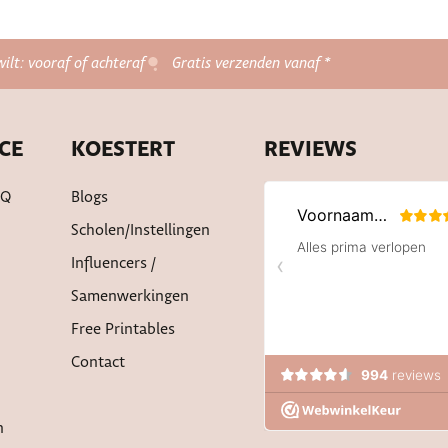
wilt: vooraf of achteraf
Gratis verzenden vanaf *
CE
KOESTERT
REVIEWS
AQ
Blogs
Scholen/instellingen
Influencers /
Samenwerkingen
Free Printables
Contact
n