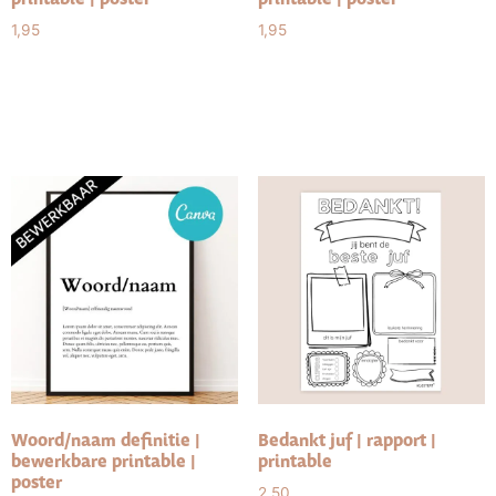
1,95
1,95
Toevoegen aan
Toevoegen aan
winkelwagen
winkelwagen
Woord/naam definitie |
Bedankt juf | rapport |
bewerkbare printable |
printable
poster
2,50