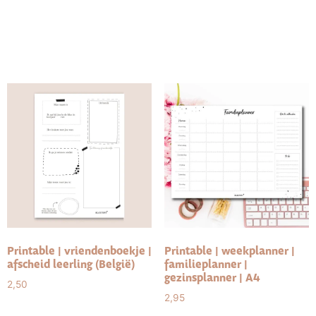
Toevoegen aan
Toevoegen aan
winkelwagen
winkelwagen
Printable | vriendenboekje |
Printable | weekplanner |
afscheid leerling (België)
familieplanner |
gezinsplanner | A4
2,50
2,95