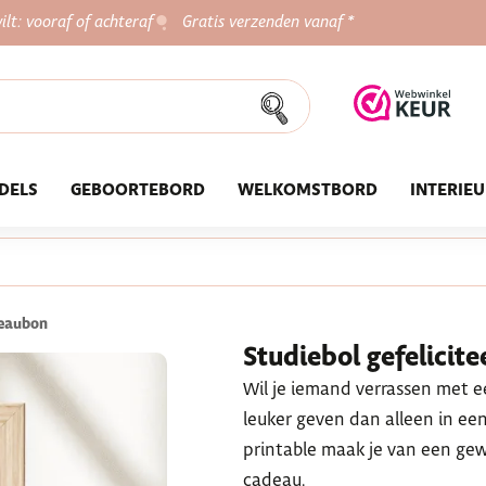
ilt: vooraf of achteraf
Gratis verzenden vanaf *
DELS
GEBOORTEBORD
WELKOMSTBORD
INTERIE
deaubon
Studiebol gefelicit
Wil je iemand verrassen met e
leuker geven dan alleen in ee
printable maak je van een gew
cadeau.