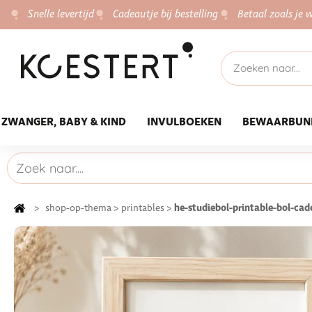
Snelle levertijd
Cadeautje bij bestelling
Betaal zoals je w
ZWANGER, BABY & KIND
INVULBOEKEN
BEWAARBUN
he-studiebol-printable-bol-ca
>
shop-op-thema
>
printables
>