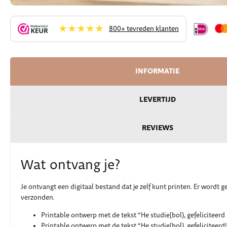
★★★★★
800+ tevreden klanten
INFORMATIE
LEVERTIJD
REVIEWS
Wat ontvang je?
Je ontvangt een digitaal bestand dat je zelf kunt printen. Er wordt g
verzonden.
Printable ontwerp met de tekst “He studie[bol}, gefeliciteerd
Printable ontwerp met de tekst “He studie[bol}, gefeliciteerd