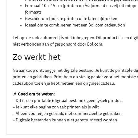
Formaat 10 x 15 cm (printen op A4 formaat en zelf uitknippe
formaat)
Geschikt om thuis te printen of te laten afdrukken
Ideaal om te combineren met een Bol.com cadeaubon
Let op: de cadeaubon zelf is niet inbegrepen. Dit product is een digit
niet verbonden aan of gesponsord door Bol.com.
Zo werkt het
Na aankoop ontvang je het digitale bestand. Je kunt de printable d
printen en gebruiken. Print hem op stevig papier voor het mooiste r
cadeaubon toe en je hebt meteen een origineel cadeau.
Goed om te weten:
📌
– Dit is een printable (digitaal bestand), geen fysiek product
– Je kunt elke pagina zo vaak printen als je wilt
– Alleen voor eigen gebruik, niet commercieel te gebruiken
– Digitale bestanden kunnen niet geretourneerd worden