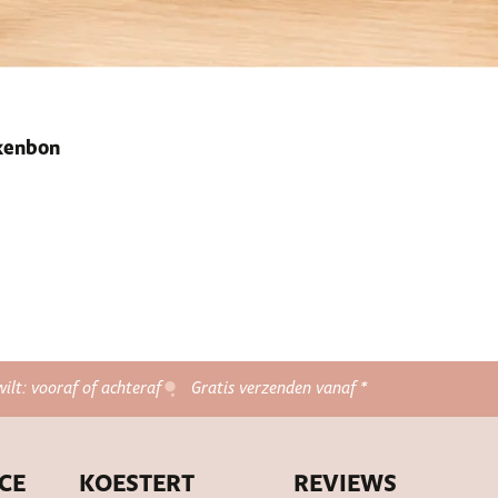
ekenbon
wilt: vooraf of achteraf
Gratis verzenden vanaf *
CE
KOESTERT
REVIEWS