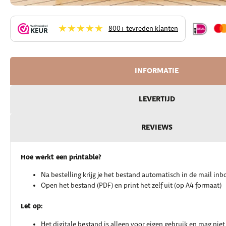
★★★★★
800+ tevreden klanten
INFORMATIE
LEVERTIJD
REVIEWS
Hoe werkt een printable?
Na bestelling krijg je het bestand automatisch in de mail inb
Open het bestand (PDF) en print het zelf uit (op A4 formaat)
Let op:
Het digitale bestand is alleen voor eigen gebruik en mag nie