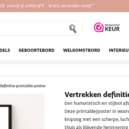
ilt: vooraf of achteraf
Gratis verzenden vanaf *
DELS
GEBOORTEBORD
WELKOMSTBORD
INTERIE
definitie-printable-poster
Vertrekken definitie
Een humoristisch en stijlvol a
Deze printable/poster in woor
knipoog met een scherpe, lucht
thuis als blijvende herinnerin