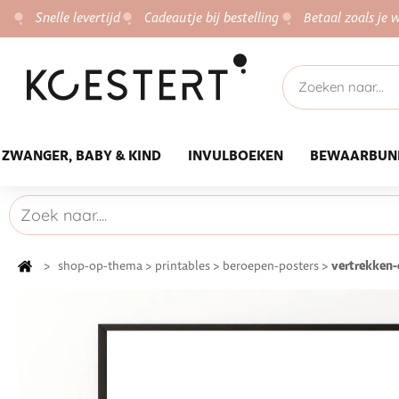
Snelle levertijd
Cadeautje bij bestelling
Betaal zoals je w
ZWANGER, BABY & KIND
INVULBOEKEN
BEWAARBUN
vertrekken-
>
shop-op-thema
>
printables
>
beroepen-posters
>