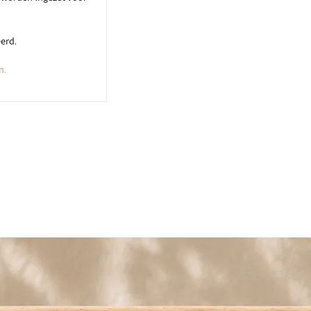
erd.
n.