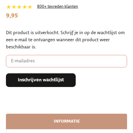
★★★★★
800+ tevreden klanten
9,95
Dit product is uitverkocht. Schrijf je in op de wachtlijst om
een e-mail te ontvangen wanneer dit product weer
beschikbaar is.
Enter
your
email
address
to
Inschrijven wachtlijst
join
the
waitlist
for
this
product
INFORMATIE