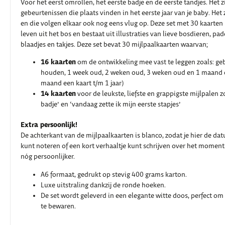
Voor het eerst omrollen, het eerste badje en de eerste tandjes. Het z
gebeurtenissen die plaats vinden in het eerste jaar van je baby. Het z
en die volgen elkaar ook nog eens vlug op. Deze set met 30 kaarten 
leven uit het bos en bestaat uit illustraties van lieve bosdieren, p
blaadjes en takjes. Deze set bevat 30 mijlpaalkaarten waarvan;
16 kaarten
om de ontwikkeling mee vast te leggen zoals: ge
houden, 1 week oud, 2 weken oud, 3 weken oud en 1 maand 
maand een kaart t/m 1 jaar)
14 kaarten
voor de leukste, liefste en grappigste mijlpalen zo
badje’ en ‘vandaag zette ik mijn eerste stapjes’
Extra persoonlijk!
De achterkant van de mijlpaalkaarten is blanco, zodat je hier de da
kunt noteren of een kort verhaaltje kunt schrijven over het moment.
nóg persoonlijker.
A6 formaat, gedrukt op stevig 400 grams karton.
Luxe uitstraling dankzij de ronde hoeken.
De set wordt geleverd in een elegante witte doos, perfect om 
te bewaren.