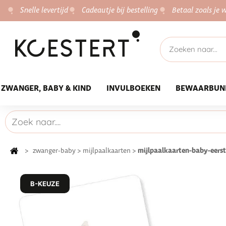
Snelle levertijd
Cadeautje bij bestelling
Betaal zoals je w
ZWANGER, BABY & KIND
INVULBOEKEN
BEWAARBUN
mijlpaalkaarten-baby-eerst
>
zwanger-baby
>
mijlpaalkaarten
>
B-KEUZE