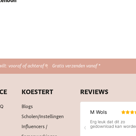
ekenbon
wilt: vooraf of achteraf
Gratis verzenden vanaf *
CE
KOESTERT
REVIEWS
AQ
Blogs
Scholen/instellingen
Influencers /