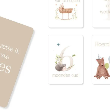
ontwikkeling van je baby.
Let op: de kaart ‘mijn eerst
prijs.
★★★★★
800+ tevreden klan
17,95
19,95
Beschikbaar via nabestelling
Voor 14:00 uur besteld, vandaag ve
Toevoegen aa
Altijd iets leuks bij je bestelling!
Op
Beschikbaar via nabestelling