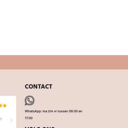
Pensioen po
0,99
CONTACT
WhatsApp: ma t/m vr tussen 09.00 en
17.00