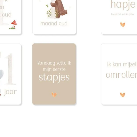
e kerst’ ontbreekt, vandaar de verlaagde
ten
rzonden
n winkelwagen
 werkdagen voor 14:00 besteld is vandaag ontvangen