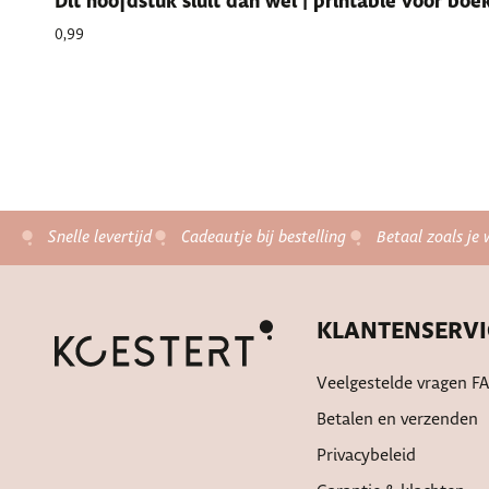
Dit hoofdstuk sluit dan wel | printable voor bo
0,99
Snelle levertijd
Cadeautje bij bestelling
Betaal zoals je 
KLANTENSERVI
Veelgestelde vragen F
Betalen en verzenden
Privacybeleid