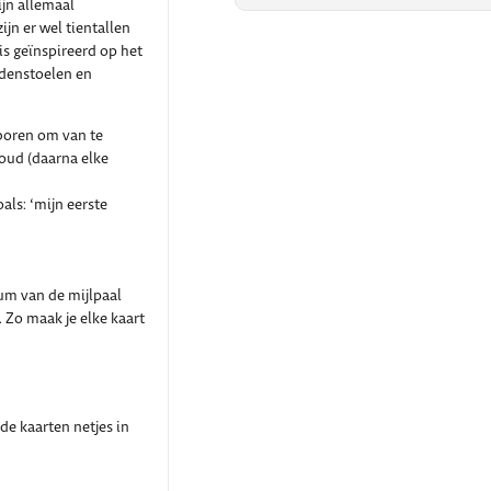
ijn allemaal
ijn er wel tientallen
is geïnspireerd op het
addenstoelen en
boren om van te
oud (daarna elke
als: ‘mijn eerste
tum van de mijlpaal
 Zo maak je elke kaart
de kaarten netjes in