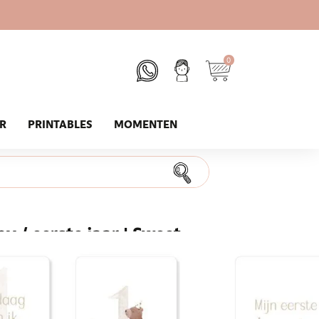
0
UR
PRINTABLES
MOMENTEN
y / eerste jaar | Sweet
len van je baby met de baby mijlpaalkaarten.
n ben je nog bewuster bezig met de groei en