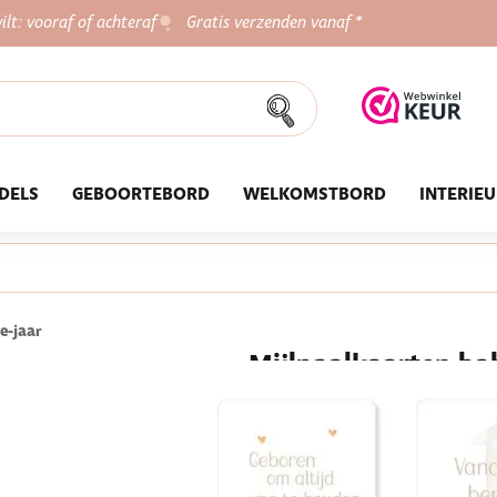
ilt: vooraf of achteraf
Gratis verzenden vanaf *
DELS
GEBOORTEBORD
WELKOMSTBORD
INTERIE
e-jaar
Mijlpaalkaarten bab
forest | 30 kaarten
Koester alle bijzondere mijlpa
Zo mis je geen één mijlpaal e