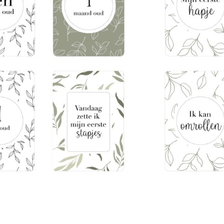
ilt blijven herinneren.
ten
f je in op de wachtlijst om een e-mail te
weer beschikbaar is.