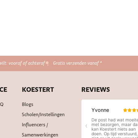
wilt: vooraf of achteraf
Gratis verzenden vanaf *
CE
KOESTERT
REVIEWS
AQ
Blogs
Scholen/instellingen
Influencers /
Samenwerkingen