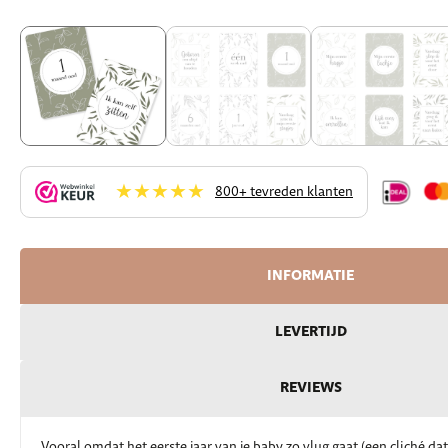
★★★★★
800+ tevreden klanten
INFORMATIE
LEVERTIJD
REVIEWS
Vooral omdat het eerste jaar van je baby zo vlug gaat (een cliché dat