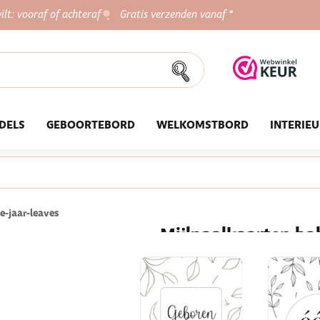
ilt: vooraf of achteraf
Gratis verzenden vanaf *
DELS
GEBOORTEBORD
WELKOMSTBORD
INTERIE
e-jaar-leaves
Mijlpaalkaarten bab
kaarten
Wauw, mijn baby rolt zich voor h
woordje gezegd! Dit zijn stuk voo