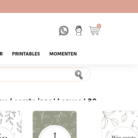
0
UR
PRINTABLES
MOMENTEN
y / eerste jaar | Leaves | 30
et eerst om! Of; Yes, vandaag werd het eerste
r stuk mijlpalen van je baby die je graag wilt