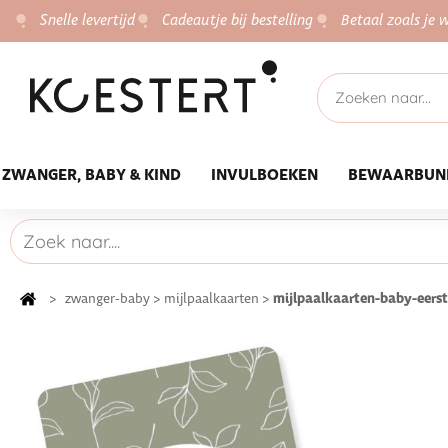
Snelle levertijd
Cadeautje bij bestelling
Betaal zoals je w
ZWANGER, BABY & KIND
INVULBOEKEN
BEWAARBUN
mijlpaalkaarten-baby-eerst
>
zwanger-baby
>
mijlpaalkaarten
>