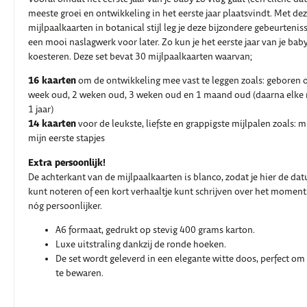
meeste groei en ontwikkeling in het eerste jaar plaatsvindt. Met dez
mijlpaalkaarten in botanical stijl leg je deze bijzondere gebeurteniss
een mooi naslagwerk voor later. Zo kun je het eerste jaar van je baby
koesteren. Deze set bevat 30 mijlpaalkaarten waarvan;
16 kaarten
om de ontwikkeling mee vast te leggen zoals: geboren 
week oud, 2 weken oud, 3 weken oud en 1 maand oud (daarna elke
1 jaar)
14 kaarten
voor de leukste, liefste en grappigste mijlpalen zoals: m
mijn eerste stapjes
Extra persoonlijk!
De achterkant van de mijlpaalkaarten is blanco, zodat je hier de da
kunt noteren of een kort verhaaltje kunt schrijven over het moment.
nóg persoonlijker.
A6 formaat, gedrukt op stevig 400 grams karton.
Luxe uitstraling dankzij de ronde hoeken.
De set wordt geleverd in een elegante witte doos, perfect om 
te bewaren.