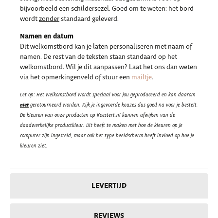
bijvoorbeeld een schildersezel. Goed om te weten: het bord
wordt
zonder
standaard geleverd.
Namen en datum
Dit welkomstbord kan je laten personaliseren met naam of
namen. De rest van de teksten staan standaard op het
welkomstbord. Wil je dit aanpassen? Laat het ons dan weten
via het opmerkingenveld of stuur een
mailtje
.
Let op: Het welkomstbord wordt speciaal voor jou geproduceerd en kan daarom
niet
geretourneerd worden. Kijk je ingevoerde keuzes dus goed na voor je bestelt.
De kleuren van onze producten op Koestert.nl kunnen afwijken van de
daadwerkelijke productkleur. Dit heeft te maken met hoe de kleuren op je
computer zijn ingesteld, maar ook het type beeldscherm heeft invloed op hoe je
kleuren ziet.
LEVERTIJD
REVIEWS