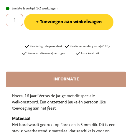
Snelste levertijd: 1-2 werkdagen
Toevoegen aan winkelwagen
Gratis digitale proefdruk
Gratis verzending vanaf €100,-
Keuze uit diverse afmetingen
Luxe kwaliteit
INFORMATIE
Hoera, 16 jaar! Verras de jarige met dit speciale
welkomstbord. Een ontzettend leuke én persoonlijke
toevoeging aan het feest.
Materiaal
Het bord wordt gedrukt op Forex en is 5 mm dik. Dit is een
stevig, weerbestendig materiaal dat geschikt is voor op