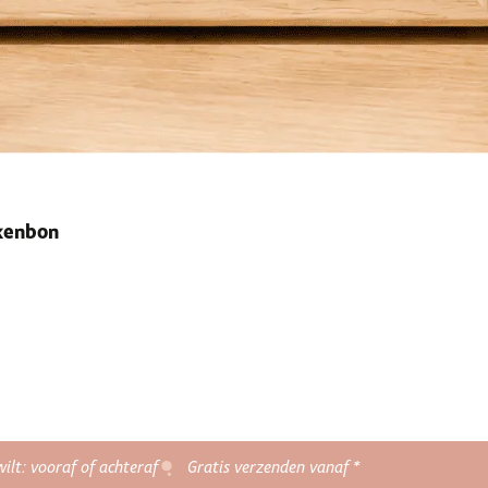
ekenbon
wilt: vooraf of achteraf
Gratis verzenden vanaf *