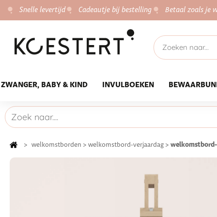
Snelle levertijd
Cadeautje bij bestelling
Betaal zoals je w
ZWANGER, BABY & KIND
INVULBOEKEN
BEWAARBUN
welkomstbord-
>
welkomstborden
>
welkomstbord-verjaardag
>