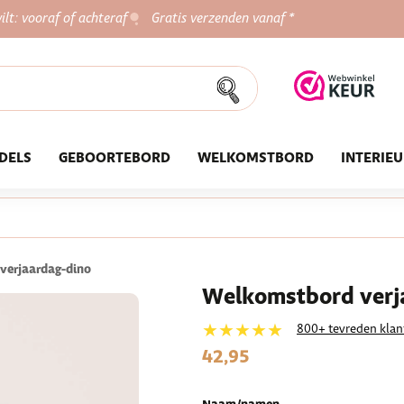
ilt: vooraf of achteraf
Gratis verzenden vanaf *
DELS
GEBOORTEBORD
WELKOMSTBORD
INTERIE
verjaardag-dino
Welkomstbord verja
★★★★★
800+ tevreden klan
42,95